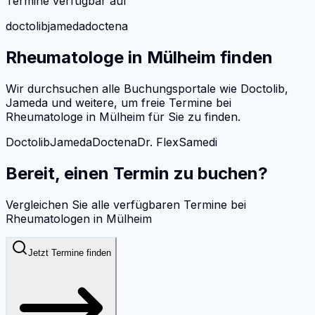
Termine verfügbar auf
doctolib
jameda
doctena
Rheumatologe
in
Mülheim
finden
Wir durchsuchen alle Buchungsportale wie Doctolib,
Jameda und weitere, um freie Termine bei
Rheumatologe
in
Mülheim
für Sie zu finden.
Doctolib
Jameda
Doctena
Dr. Flex
Samedi
Bereit, einen Termin zu buchen?
Vergleichen Sie alle verfügbaren Termine bei
Rheumatologen
in
Mülheim
Jetzt Termine finden