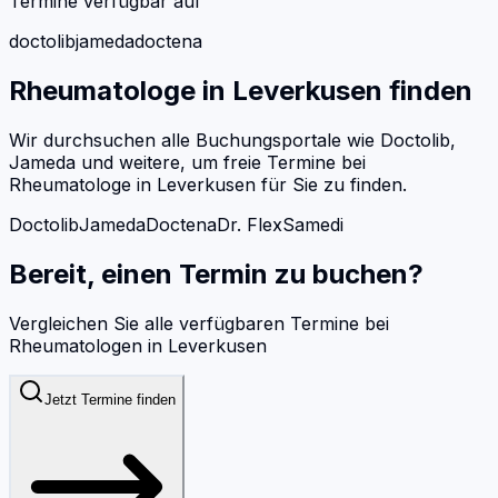
Termine verfügbar auf
doctolib
jameda
doctena
Rheumatologe
in
Leverkusen
finden
Wir durchsuchen alle Buchungsportale wie Doctolib,
Jameda und weitere, um freie Termine bei
Rheumatologe
in
Leverkusen
für Sie zu finden.
Doctolib
Jameda
Doctena
Dr. Flex
Samedi
Bereit, einen Termin zu buchen?
Vergleichen Sie alle verfügbaren Termine bei
Rheumatologen
in
Leverkusen
Jetzt Termine finden