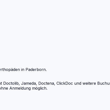
rthopäden
in
Paderborn
.
octolib, Jameda, Doctena, ClickDoc und weitere Buchungs
d ohne Anmeldung möglich.