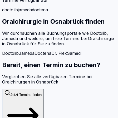
Termine verfügbar auf
doctolib
jameda
doctena
Oralchirurgie
in
Osnabrück
finden
Wir durchsuchen alle Buchungsportale wie Doctolib,
Jameda und weitere, um freie Termine bei
Oralchirurgie
in
Osnabrück
für Sie zu finden.
Doctolib
Jameda
Doctena
Dr. Flex
Samedi
Bereit, einen Termin zu buchen?
Vergleichen Sie alle verfügbaren Termine bei
Oralchirurgen
in
Osnabrück
Jetzt Termine finden