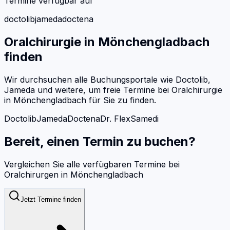
Termine verfügbar auf
doctolib
jameda
doctena
Oralchirurgie
in
Mönchengladbach
finden
Wir durchsuchen alle Buchungsportale wie Doctolib,
Jameda und weitere, um freie Termine bei
Oralchirurgie
in
Mönchengladbach
für Sie zu finden.
Doctolib
Jameda
Doctena
Dr. Flex
Samedi
Bereit, einen Termin zu buchen?
Vergleichen Sie alle verfügbaren Termine bei
Oralchirurgen
in
Mönchengladbach
Jetzt Termine finden