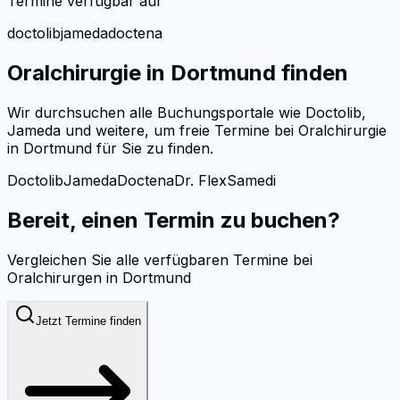
Termine verfügbar auf
doctolib
jameda
doctena
Oralchirurgie
in
Dortmund
finden
Wir durchsuchen alle Buchungsportale wie Doctolib,
Jameda und weitere, um freie Termine bei
Oralchirurgie
in
Dortmund
für Sie zu finden.
Doctolib
Jameda
Doctena
Dr. Flex
Samedi
Bereit, einen Termin zu buchen?
Vergleichen Sie alle verfügbaren Termine bei
Oralchirurgen
in
Dortmund
Jetzt Termine finden