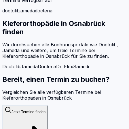
Termine verfügbar auf
doctolib
jameda
doctena
Kieferorthopädie
in
Osnabrück
finden
Wir durchsuchen alle Buchungsportale wie Doctolib,
Jameda und weitere, um freie Termine bei
Kieferorthopädie
in
Osnabrück
für Sie zu finden.
Doctolib
Jameda
Doctena
Dr. Flex
Samedi
Bereit, einen Termin zu buchen?
Vergleichen Sie alle verfügbaren Termine bei
Kieferorthopäden
in
Osnabrück
Jetzt Termine finden