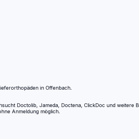
ieferorthopäden
in
Offenbach
.
ucht Doctolib, Jameda, Doctena, ClickDoc und weitere Buc
d ohne Anmeldung möglich.