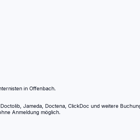
nternisten
in
Offenbach
.
octolib, Jameda, Doctena, ClickDoc und weitere Buchungsp
d ohne Anmeldung möglich.