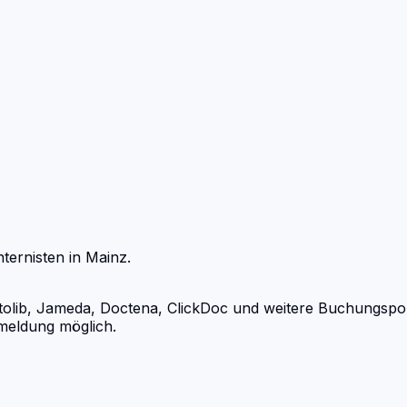
nternisten
in
Mainz
.
lib, Jameda, Doctena, ClickDoc und weitere Buchungsportal
meldung möglich.