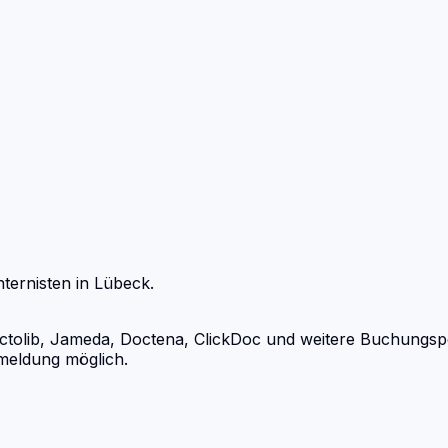
nternisten
in
Lübeck
.
olib, Jameda, Doctena, ClickDoc und weitere Buchungsporta
meldung möglich.