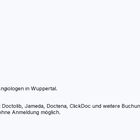
ngiologen
in
Wuppertal
.
octolib, Jameda, Doctena, ClickDoc und weitere Buchungsp
d ohne Anmeldung möglich.