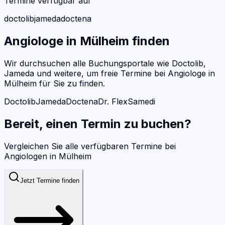
Termine verfügbar auf
doctolib
jameda
doctena
Angiologe
in
Mülheim
finden
Wir durchsuchen alle Buchungsportale wie Doctolib,
Jameda und weitere, um freie Termine bei
Angiologe
in
Mülheim
für Sie zu finden.
Doctolib
Jameda
Doctena
Dr. Flex
Samedi
Bereit, einen Termin zu buchen?
Vergleichen Sie alle verfügbaren Termine bei
Angiologen
in
Mülheim
Jetzt Termine finden