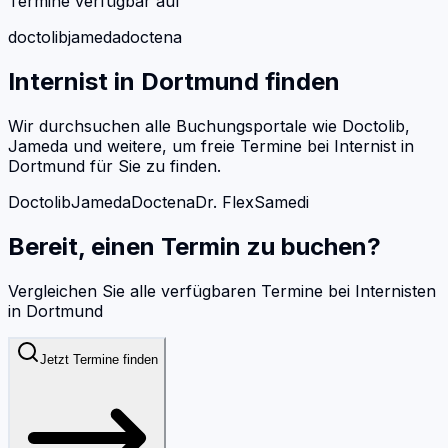
Termine verfügbar auf
doctolib
jameda
doctena
Internist
in
Dortmund
finden
Wir durchsuchen alle Buchungsportale wie Doctolib,
Jameda und weitere, um freie Termine bei
Internist
in
Dortmund
für Sie zu finden.
Doctolib
Jameda
Doctena
Dr. Flex
Samedi
Bereit, einen Termin zu buchen?
Vergleichen Sie alle verfügbaren Termine bei
Internisten
in
Dortmund
Jetzt Termine finden