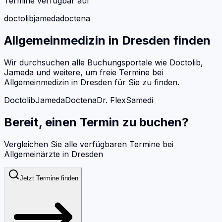
Termine verfügbar auf
doctolib
jameda
doctena
Allgemeinmedizin
in
Dresden
finden
Wir durchsuchen alle Buchungsportale wie Doctolib,
Jameda und weitere, um freie Termine bei
Allgemeinmedizin
in
Dresden
für Sie zu finden.
Doctolib
Jameda
Doctena
Dr. Flex
Samedi
Bereit, einen Termin zu buchen?
Vergleichen Sie alle verfügbaren Termine bei
Allgemeinärzte
in
Dresden
Jetzt Termine finden