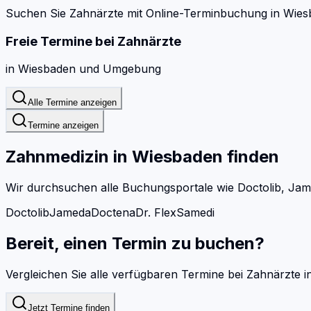
Suchen Sie Zahnärzte mit Online-Terminbuchung in Wies
Freie Termine bei
Zahnärzte
in
Wiesbaden
und Umgebung
Alle Termine anzeigen
Termine anzeigen
Zahnmedizin
in
Wiesbaden
finden
Wir durchsuchen alle Buchungsportale wie Doctolib, Jam
Doctolib
Jameda
Doctena
Dr. Flex
Samedi
Bereit, einen Termin zu buchen?
Vergleichen Sie alle verfügbaren Termine bei
Zahnärzte
i
Jetzt Termine finden