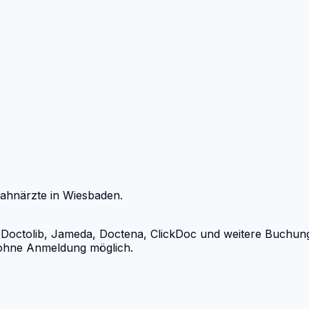
ahnärzte
in
Wiesbaden
.
ctolib, Jameda, Doctena, ClickDoc und weitere Buchungspo
d ohne Anmeldung möglich.