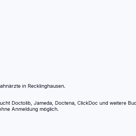
ahnärzte
in
Recklinghausen
.
ht Doctolib, Jameda, Doctena, ClickDoc und weitere Buchu
d ohne Anmeldung möglich.