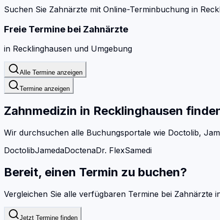
Suchen Sie Zahnärzte mit Online-Terminbuchung in Reck
Freie Termine bei
Zahnärzte
in
Recklinghausen
und Umgebung
Alle Termine anzeigen
Termine anzeigen
Zahnmedizin
in
Recklinghausen
finde
Wir durchsuchen alle Buchungsportale wie Doctolib, Jam
Doctolib
Jameda
Doctena
Dr. Flex
Samedi
Bereit, einen Termin zu buchen?
Vergleichen Sie alle verfügbaren Termine bei
Zahnärzte
i
Jetzt Termine finden