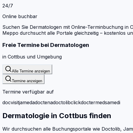
24/7
Online buchbar
Suchen Sie Dermatologen mit Online-Terminbuchung in C
Meppo durchsucht alle Portale gleichzeitig – kostenlos 
Freie Termine bei
Dermatologen
in
Cottbus
und Umgebung
Alle Termine anzeigen
Termine anzeigen
Termine verfügbar auf
docvisit
jameda
doctena
doctolib
clickdoc
termed
samedi
Dermatologie
in
Cottbus
finden
Wir durchsuchen alle Buchungsportale wie Doctolib, Jam