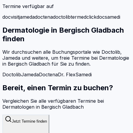
Termine verfügbar auf
docvisit
jameda
doctena
doctolib
termed
clickdoc
samedi
Dermatologie
in
Bergisch Gladbach
finden
Wir durchsuchen alle Buchungsportale wie Doctolib,
Jameda und weitere, um freie Termine bei
Dermatologie
in
Bergisch Gladbach
für Sie zu finden.
Doctolib
Jameda
Doctena
Dr. Flex
Samedi
Bereit, einen Termin zu buchen?
Vergleichen Sie alle verfügbaren Termine bei
Dermatologen
in
Bergisch Gladbach
Jetzt Termine finden