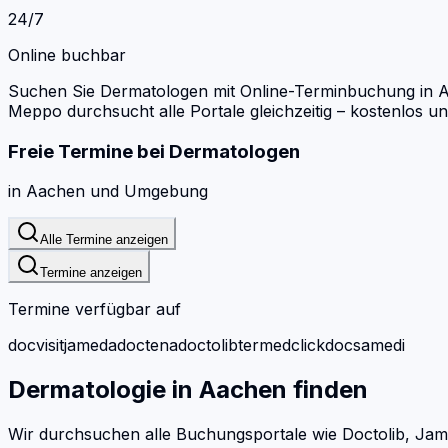
24/7
Online buchbar
Suchen Sie Dermatologen mit Online-Terminbuchung in 
Meppo durchsucht alle Portale gleichzeitig – kostenlos 
Freie Termine bei
Dermatologen
in
Aachen
und Umgebung
Alle Termine anzeigen
Termine anzeigen
Termine verfügbar auf
docvisit
jameda
doctena
doctolib
termed
clickdoc
samedi
Dermatologie
in
Aachen
finden
Wir durchsuchen alle Buchungsportale wie Doctolib, Jam