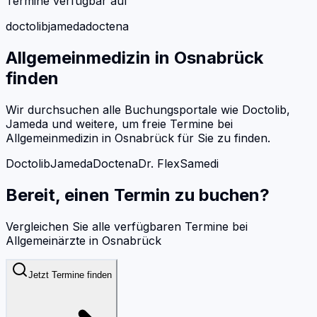
Termine verfügbar auf
doctolib
jameda
doctena
Allgemeinmedizin
in
Osnabrück
finden
Wir durchsuchen alle Buchungsportale wie Doctolib,
Jameda und weitere, um freie Termine bei
Allgemeinmedizin
in
Osnabrück
für Sie zu finden.
Doctolib
Jameda
Doctena
Dr. Flex
Samedi
Bereit, einen Termin zu buchen?
Vergleichen Sie alle verfügbaren Termine bei
Allgemeinärzte
in
Osnabrück
Jetzt Termine finden