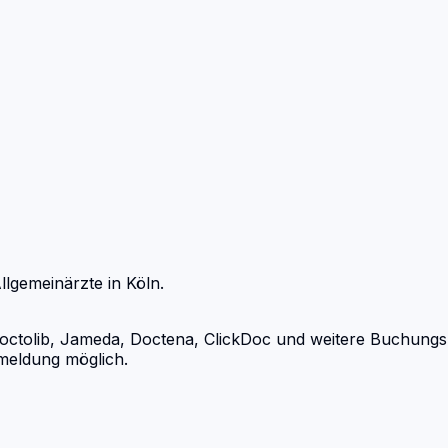
llgemeinärzte
in
Köln
.
tolib, Jameda, Doctena, ClickDoc und weitere Buchungsport
meldung möglich.