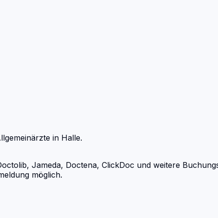
llgemeinärzte
in
Halle
.
ctolib, Jameda, Doctena, ClickDoc und weitere Buchungspor
meldung möglich.